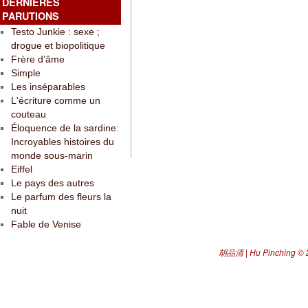
DERNIÈRES
PARUTIONS
Testo Junkie : sexe ;
drogue et biopolitique
Frère d’âme
Simple
Les inséparables
L'écriture comme un
couteau
Éloquence de la sardine:
Incroyables histoires du
monde sous-marin
Eiffel
Le pays des autres
Le parfum des fleurs la
nuit
Fable de Venise
胡品清 | Hu Pinching
© 