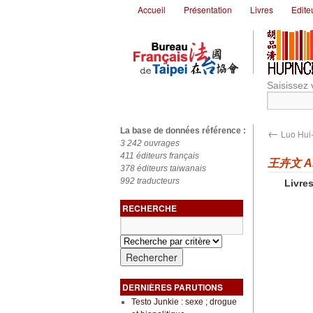
Accueil
Présentation
Livres
Edite
Saisissez 
←
La base de données référence :
Luo Hui
3 242 ouvrages
411 éditeurs français
王卉文 An
378 éditeurs taiwanais
992 traducteurs
Livres
RECHERCHE
DERNIÈRES PARUTIONS
Testo Junkie : sexe ; drogue