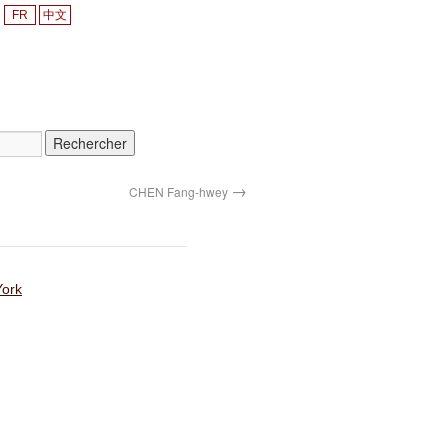
FR
中文
→
CHEN Fang-hwey
York