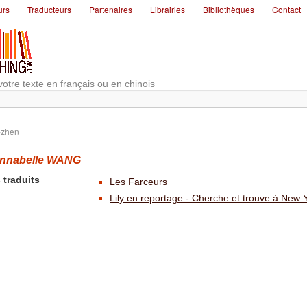
urs
Traducteurs
Partenaires
Librairies
Bibliothèques
Contact
votre texte en français ou en chinois
-zhen
nabelle WANG
 traduits
Les Farceurs
Lily en reportage - Cherche et trouve à New 