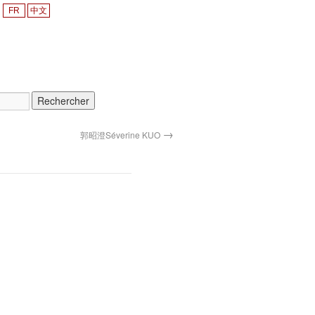
FR
中文
→
郭昭澄Séverine KUO