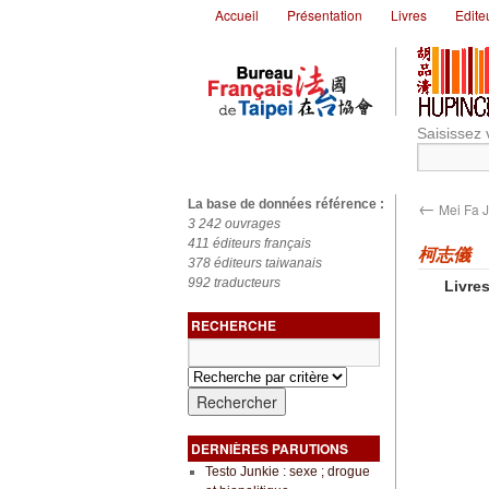
Accueil
Présentation
Livres
Edite
Saisissez 
←
La base de données référence :
Mei Fa 
3 242 ouvrages
411 éditeurs français
柯志儀
378 éditeurs taiwanais
992 traducteurs
Livres
RECHERCHE
DERNIÈRES PARUTIONS
Testo Junkie : sexe ; drogue