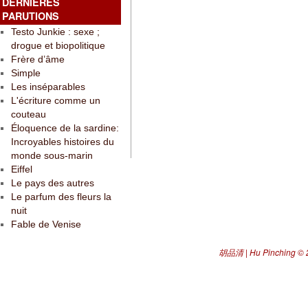
DERNIÈRES
PARUTIONS
Testo Junkie : sexe ;
drogue et biopolitique
Frère d’âme
Simple
Les inséparables
L'écriture comme un
couteau
Éloquence de la sardine:
Incroyables histoires du
monde sous-marin
Eiffel
Le pays des autres
Le parfum des fleurs la
nuit
Fable de Venise
胡品清 | Hu Pinching
© 