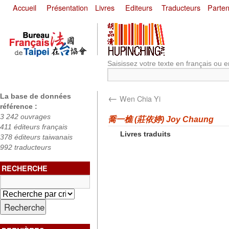
Accueil
Présentation
Livres
Editeurs
Traducteurs
Parten
Saisissez votre texte en français ou e
←
La base de données
Wen Chia Yi
référence :
3 242 ouvrages
喬一樵 (莊依婷) Joy Chaung
411 éditeurs français
Livres traduits
378 éditeurs taiwanais
992 traducteurs
RECHERCHE