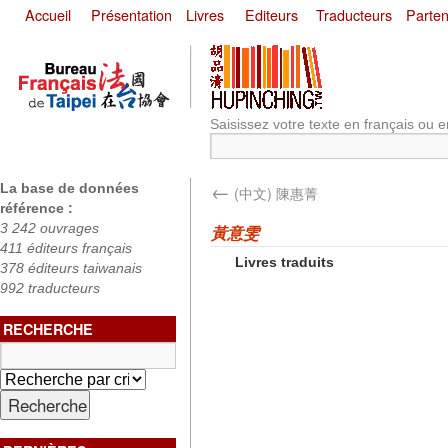
Accueil
Présentation
Livres
Editeurs
Traducteurs
Parten
Saisissez votre texte en français ou e
←
La base de données
(中文) 陳惠菁
référence :
3 242 ouvrages
黃意雯
411 éditeurs français
Livres traduits
378 éditeurs taiwanais
992 traducteurs
RECHERCHE