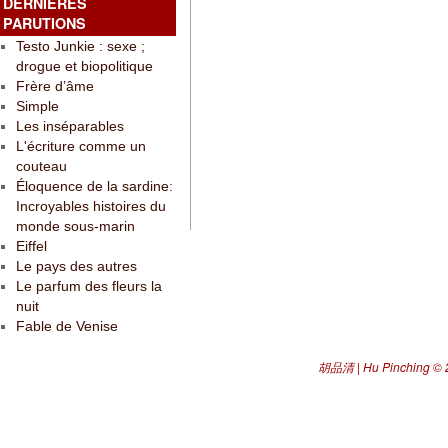
DERNIÈRES
PARUTIONS
Testo Junkie : sexe ;
drogue et biopolitique
Frère d’âme
Simple
Les inséparables
L'écriture comme un
couteau
Éloquence de la sardine:
Incroyables histoires du
monde sous-marin
Eiffel
Le pays des autres
Le parfum des fleurs la
nuit
Fable de Venise
胡品清 | Hu Pinching
© 