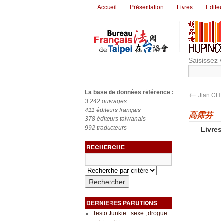
Accueil
Présentation
Livres
Edite
Saisissez 
←
La base de données référence :
Jian C
3 242 ouvrages
411 éditeurs français
高霈芬
378 éditeurs taiwanais
992 traducteurs
Livres
RECHERCHE
DERNIÈRES PARUTIONS
Testo Junkie : sexe ; drogue