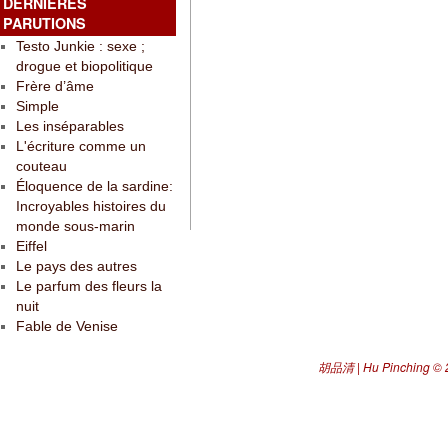
DERNIÈRES
PARUTIONS
Testo Junkie : sexe ;
drogue et biopolitique
Frère d’âme
Simple
Les inséparables
L'écriture comme un
couteau
Éloquence de la sardine:
Incroyables histoires du
monde sous-marin
Eiffel
Le pays des autres
Le parfum des fleurs la
nuit
Fable de Venise
胡品清 | Hu Pinching
© 