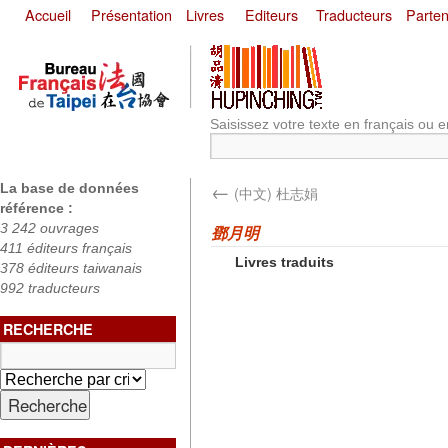
Accueil
Présentation
Livres
Editeurs
Traducteurs
Parten
Saisissez votre texte en français ou e
←
La base de données
(中文) 杜志娟
référence :
3 242 ouvrages
鄧月明
411 éditeurs français
Livres traduits
378 éditeurs taiwanais
992 traducteurs
RECHERCHE