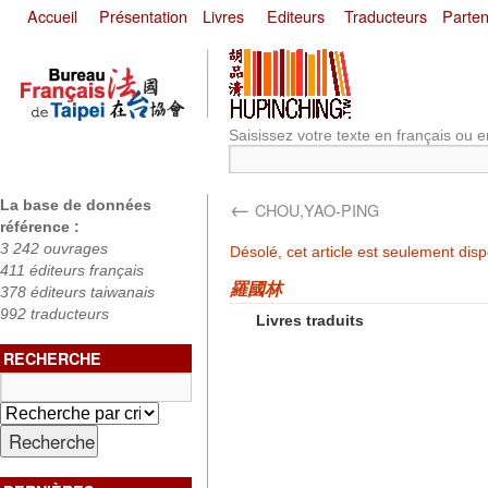
Accueil
Présentation
Livres
Editeurs
Traducteurs
Parten
Saisissez votre texte en français ou e
←
La base de données
CHOU,YAO-PING
référence :
3 242 ouvrages
Désolé, cet article est seulement dis
411 éditeurs français
羅國林
378 éditeurs taiwanais
992 traducteurs
Livres traduits
RECHERCHE