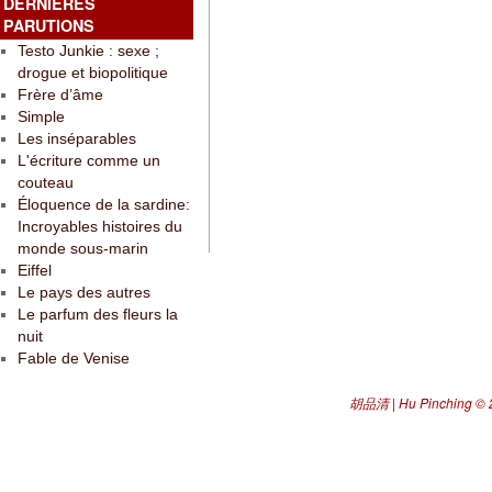
DERNIÈRES
PARUTIONS
Testo Junkie : sexe ;
drogue et biopolitique
Frère d’âme
Simple
Les inséparables
L'écriture comme un
couteau
Éloquence de la sardine:
Incroyables histoires du
monde sous-marin
Eiffel
Le pays des autres
Le parfum des fleurs la
nuit
Fable de Venise
胡品清 | Hu Pinching
© 