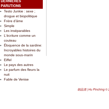
DERNIÈRES
PARUTIONS
Testo Junkie : sexe ;
drogue et biopolitique
Frère d’âme
Simple
Les inséparables
L'écriture comme un
couteau
Éloquence de la sardine:
Incroyables histoires du
monde sous-marin
Eiffel
Le pays des autres
Le parfum des fleurs la
nuit
Fable de Venise
胡品清 | Hu Pinching
© 