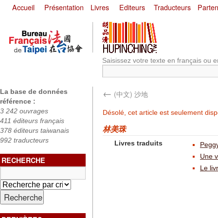
Accueil
Présentation
Livres
Editeurs
Traducteurs
Parten
Saisissez votre texte en français ou e
←
La base de données
(中文) 沙地
référence :
3 242 ouvrages
Désolé, cet article est seulement dis
411 éditeurs français
林美珠
378 éditeurs taiwanais
992 traducteurs
Livres traduits
Peggy
Une v
RECHERCHE
Le li