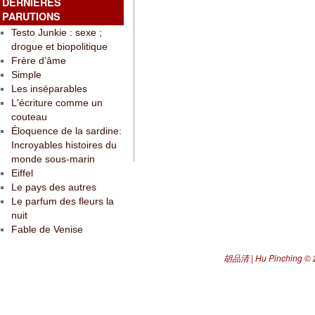
DERNIÈRES
PARUTIONS
Testo Junkie : sexe ;
drogue et biopolitique
Frère d’âme
Simple
Les inséparables
L'écriture comme un
couteau
Éloquence de la sardine:
Incroyables histoires du
monde sous-marin
Eiffel
Le pays des autres
Le parfum des fleurs la
nuit
Fable de Venise
胡品清 | Hu Pinching
© 