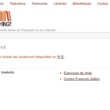
urs
Traducteurs
Partenaires
Librairies
Bibliothèques
Contact
votre texte en français ou en chinois
李雀惠
t article est seulement disponible en
中文
.
 traduits
Exercices de style
Contre François Jullien