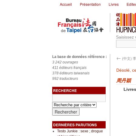
Accueil
Présentation
Livres
Edite
Saisissez 
←
La base de données référence :
(中文) 
3 242 ouvrages
411 éditeurs français
Désolé, ce
378 éditeurs taiwanais
992 traducteurs
周丹穎
Livres
RECHERCHE
DERNIÈRES PARUTIONS
Testo Junkie : sexe ; drogue