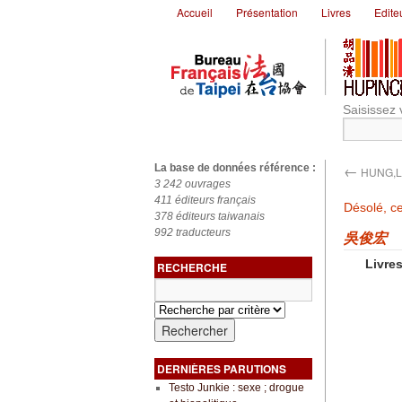
Accueil
Présentation
Livres
Edite
Saisissez 
←
La base de données référence :
HUNG,L
3 242 ouvrages
411 éditeurs français
Désolé, ce
378 éditeurs taiwanais
992 traducteurs
吳俊宏
Livres
RECHERCHE
DERNIÈRES PARUTIONS
Testo Junkie : sexe ; drogue