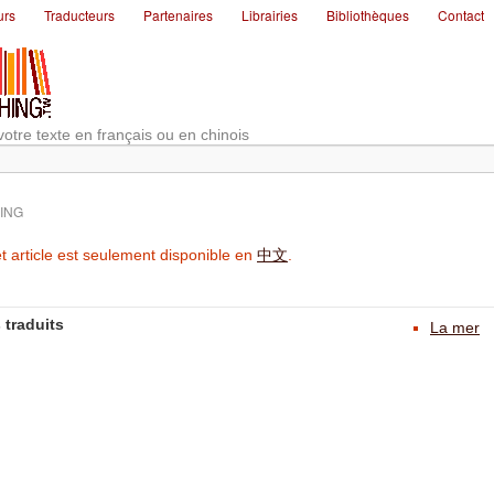
urs
Traducteurs
Partenaires
Librairies
Bibliothèques
Contact
votre texte en français ou en chinois
ING
t article est seulement disponible en
中文
.
 traduits
La mer