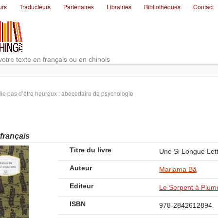
urs
Traducteurs
Partenaires
Librairies
Bibliothèques
Contact
votre texte en français ou en chinois
lie pas d’être heureux : abecedaire de psychologie
 français
Titre du livre
Une Si Longue Let
Auteur
Mariama Bâ
Editeur
Le Serpent à Plum
ISBN
978-2842612894