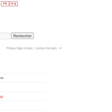
FR
中文
→
Firippu bigo no pan : L’amour du pain
tre
es