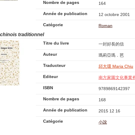
Nombre de pages
164
Année de publication
12 octobre 2001
Catégorie
Roman
 chinois traditionnel
Titre du livre
一封好長的信
Auteur
瑪莉亞瑪．芭
Traducteur
邱大環 Maria Chiu
Editeur
南方家園文化事業
ISBN
9789869142397
Nombre de pages
168
Année de publication
2015 12 16
Catégorie
小說