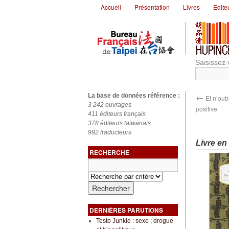
Accueil
Présentation
Livres
Edite
Saisissez 
←
La base de données référence :
Et n’oub
3 242 ouvrages
positive
411 éditeurs français
378 éditeurs taiwanais
992 traducteurs
Livre en
RECHERCHE
DERNIÈRES PARUTIONS
Testo Junkie : sexe ; drogue