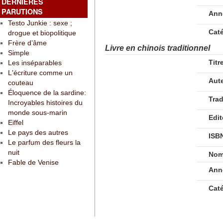
DERNIÈRES
PARUTIONS
Ann
Testo Junkie : sexe ;
Cat
drogue et biopolitique
Frère d’âme
Livre en chinois traditionnel
Simple
Titr
Les inséparables
L'écriture comme un
Aut
couteau
Éloquence de la sardine:
Tra
Incroyables histoires du
monde sous-marin
Edit
Eiffel
Le pays des autres
ISB
Le parfum des fleurs la
nuit
Nom
Fable de Venise
Ann
Cat