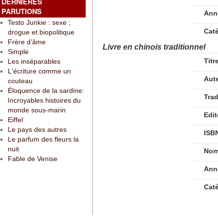
DERNIÈRES
PARUTIONS
Ann
Testo Junkie : sexe ;
Cat
drogue et biopolitique
Frère d’âme
Livre en chinois traditionnel
Simple
Titr
Les inséparables
L'écriture comme un
Aut
couteau
Éloquence de la sardine:
Tra
Incroyables histoires du
monde sous-marin
Edit
Eiffel
Le pays des autres
ISB
Le parfum des fleurs la
nuit
Nom
Fable de Venise
Ann
Cat