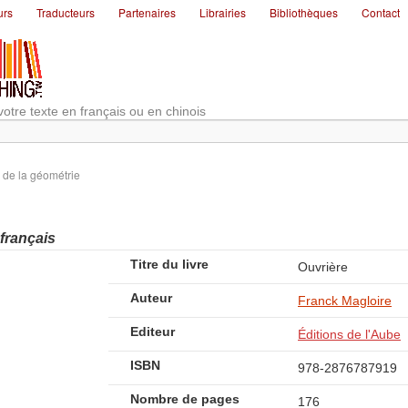
urs
Traducteurs
Partenaires
Librairies
Bibliothèques
Contact
votre texte en français ou en chinois
e de la géométrie
 français
Titre du livre
Ouvrière
Auteur
Franck Magloire
Editeur
Éditions de l'Aube
ISBN
978-2876787919
Nombre de pages
176