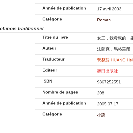
Année de publication
17 avril 2003
Catégorie
Roman
 chinois traditionnel
Titre du livre
女工，我母親的一
Auteur
法蘭克．馬格羅爾
Traducteur
黃馨慧 HUANG Hsin
Editeur
麥田出版社
ISBN
9867252551
Nombre de pages
208
Année de publication
2005 07 17
Catégorie
小說