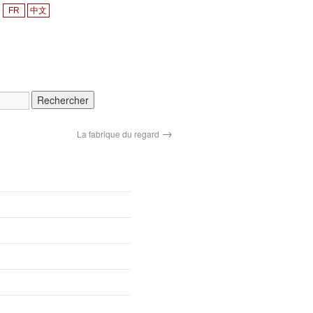
FR
中文
→
La fabrique du regard