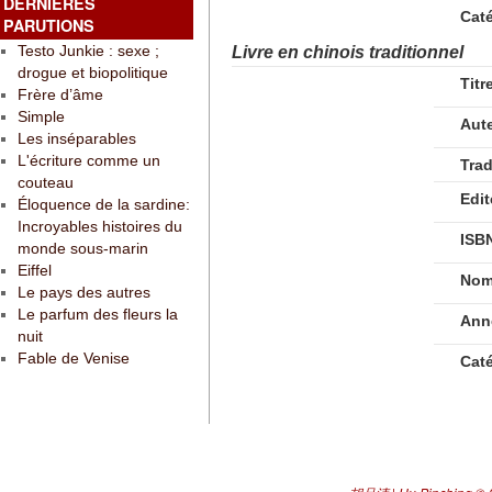
DERNIÈRES
Cat
PARUTIONS
Testo Junkie : sexe ;
Livre en chinois traditionnel
drogue et biopolitique
Titr
Frère d’âme
Simple
Aut
Les inséparables
L'écriture comme un
Tra
couteau
Edit
Éloquence de la sardine:
Incroyables histoires du
ISB
monde sous-marin
Eiffel
Nom
Le pays des autres
Le parfum des fleurs la
Ann
nuit
Fable de Venise
Cat