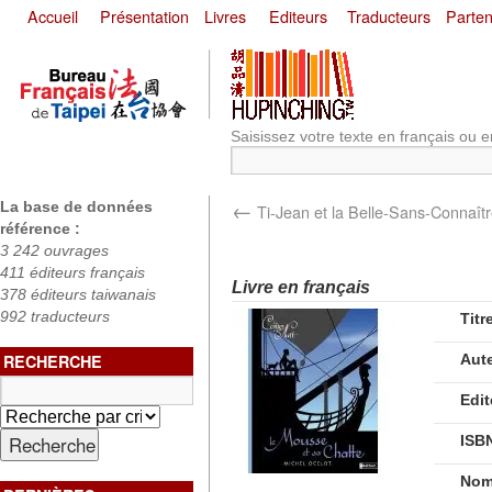
Accueil
Présentation
Livres
Editeurs
Traducteurs
Parten
Saisissez votre texte en français ou e
←
La base de données
Ti-Jean et la Belle-Sans-Connaît
référence :
3 242 ouvrages
411 éditeurs français
Livre en français
378 éditeurs taiwanais
992 traducteurs
Titr
RECHERCHE
Aut
Edit
ISB
Nom