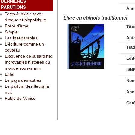
DERNIÈRES
PARUTIONS
Ann
Testo Junkie : sexe ;
Livre en chinois traditionnel
drogue et biopolitique
Frère d’âme
Titr
Simple
Aut
Les inséparables
L'écriture comme un
Tra
couteau
Éloquence de la sardine:
Edit
Incroyables histoires du
monde sous-marin
ISB
Eiffel
Le pays des autres
Nom
Le parfum des fleurs la
Ann
nuit
Fable de Venise
Cat