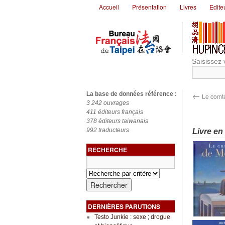
Accueil
Présentation
Livres
Edite
Saisissez 
←
La base de données référence :
Le comte
3 242 ouvrages
411 éditeurs français
378 éditeurs taiwanais
992 traducteurs
Livre en
RECHERCHE
DERNIÈRES PARUTIONS
Testo Junkie : sexe ; drogue