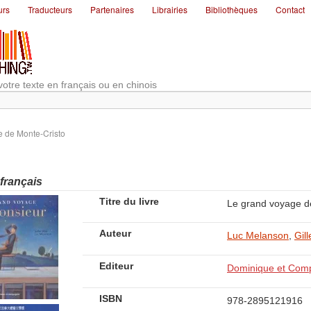
urs
Traducteurs
Partenaires
Librairies
Bibliothèques
Contact
votre texte en français ou en chinois
 de Monte-Cristo
 français
Titre du livre
Le grand voyage d
Auteur
Luc Melanson
,
Gill
Editeur
Dominique et Com
ISBN
978-2895121916