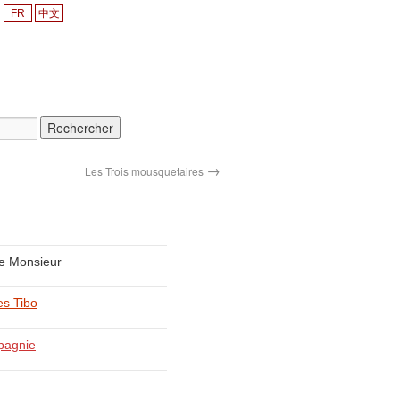
FR
中文
→
Les Trois mousquetaires
e Monsieur
es Tibo
pagnie