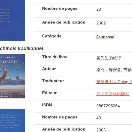
Nombre de pages
29
Année de publication
2002
Catégorie
Jeunesse
 chinois traditionnel
Titre du livre
曼先生的旅行
Auteur
路克．梅安森, 吉
Traducteur
劉清彥 LIU Ching Y
Editeur
三之三文化出版社
ISBN
9867295064
Nombre de pages
40
Année de publication
2005