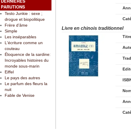
DERNIÈRES
PARUTIONS
Ann
Testo Junkie : sexe ;
Cat
drogue et biopolitique
Frère d’âme
Livre en chinois traditionnel
Simple
Titr
Les inséparables
L'écriture comme un
Aut
couteau
Éloquence de la sardine:
Tra
Incroyables histoires du
monde sous-marin
Edit
Eiffel
Le pays des autres
ISB
Le parfum des fleurs la
nuit
Nom
Fable de Venise
Ann
Cat