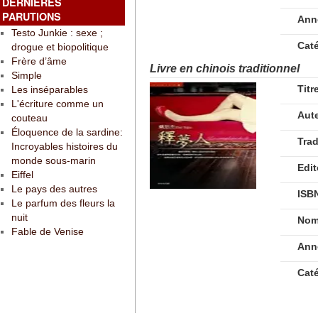
DERNIÈRES
PARUTIONS
Ann
Testo Junkie : sexe ;
Cat
drogue et biopolitique
Frère d’âme
Livre en chinois traditionnel
Simple
Titr
Les inséparables
L'écriture comme un
Aut
couteau
Éloquence de la sardine:
Tra
Incroyables histoires du
monde sous-marin
Edit
Eiffel
Le pays des autres
ISB
Le parfum des fleurs la
nuit
Nom
Fable de Venise
Ann
Cat