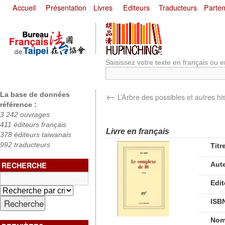
Accueil
Présentation
Livres
Editeurs
Traducteurs
Parten
Saisissez votre texte en français ou e
←
La base de données
L’Arbre des possibles et autres his
référence :
3 242 ouvrages
411 éditeurs français
Livre en français
378 éditeurs taiwanais
992 traducteurs
Titr
RECHERCHE
Aut
Edit
ISB
Nom