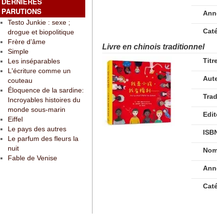
DERNIÈRES
PARUTIONS
Ann
Testo Junkie : sexe ;
Cat
drogue et biopolitique
Frère d’âme
Livre en chinois traditionnel
Simple
Titr
Les inséparables
L'écriture comme un
Aut
couteau
Éloquence de la sardine:
Tra
Incroyables histoires du
monde sous-marin
Edit
Eiffel
Le pays des autres
ISB
Le parfum des fleurs la
nuit
Nom
Fable de Venise
Ann
Cat