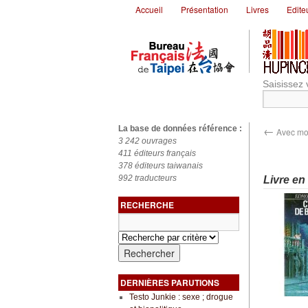
Accueil
Présentation
Livres
Edite
Saisissez 
←
La base de données référence :
Avec mon
3 242 ouvrages
411 éditeurs français
378 éditeurs taiwanais
992 traducteurs
Livre en
RECHERCHE
DERNIÈRES PARUTIONS
Testo Junkie : sexe ; drogue