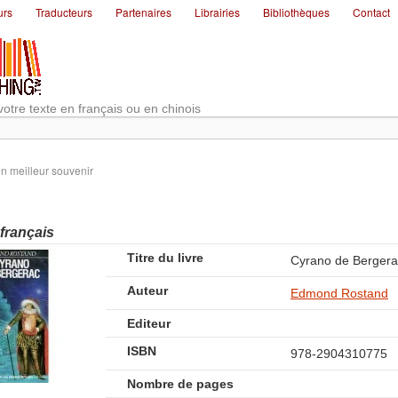
urs
Traducteurs
Partenaires
Librairies
Bibliothèques
Contact
votre texte en français ou en chinois
 meilleur souvenir
 français
Titre du livre
Cyrano de Bergera
Auteur
Edmond Rostand
Editeur
ISBN
978-2904310775
Nombre de pages