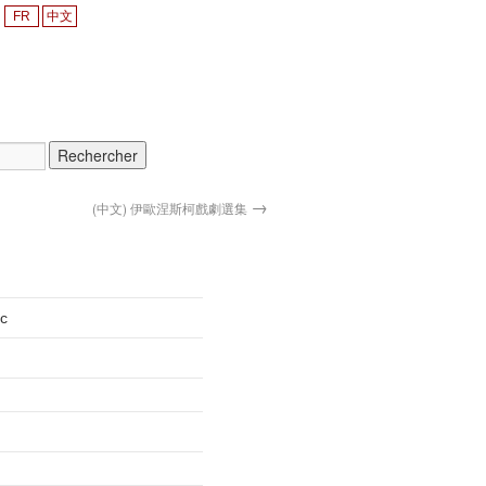
FR
中文
→
(中文) 伊歐涅斯柯戲劇選集
c