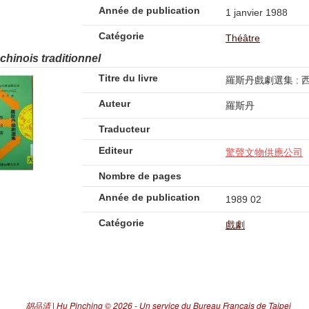
Année de publication
1 janvier 1988
Catégorie
Théâtre
 chinois traditionnel
Titre du livre
羅斯丹戲劇選集 : 
Auteur
羅斯丹
Traducteur
Editeur
驚聲文物供應公司
Nombre de pages
Année de publication
1989 02
Catégorie
戲劇
胡品清 | Hu Pinching
© 2026 -
Un service du Bureau Français de Taipei