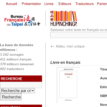
Accueil
Présentation
Livres
Editeurs
Traducteurs
Parten
Saisissez votre texte en français ou e
←
La base de données
Adieu, mon unique
référence :
3 242 ouvrages
411 éditeurs français
Livre en français
378 éditeurs taiwanais
992 traducteurs
Titr
RECHERCHE
Aut
Edit
ISB
Nom