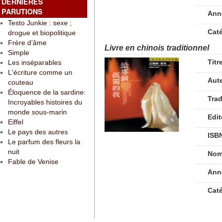
DERNIÈRES
PARUTIONS
Ann
Testo Junkie : sexe ;
Cat
drogue et biopolitique
Frère d’âme
Livre en chinois traditionnel
Simple
Titr
Les inséparables
L'écriture comme un
Aut
couteau
Éloquence de la sardine:
Tra
Incroyables histoires du
monde sous-marin
Edit
Eiffel
Le pays des autres
ISB
Le parfum des fleurs la
nuit
Nom
Fable de Venise
Ann
Cat