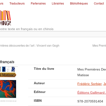
urs
Traducteurs
Partenaires
Librairies
Bibliothèques
Contact
votre texte en français ou en chinois
ières découvertes de l’art : Vincent van Gogh
Mes Premi
 français
Titre du livre
Mes Premières Deco
Matisse
Auteur
Frédéric Sorbier
,
J
Editeur
Éditions Gallimard
ISBN
978-2070591404