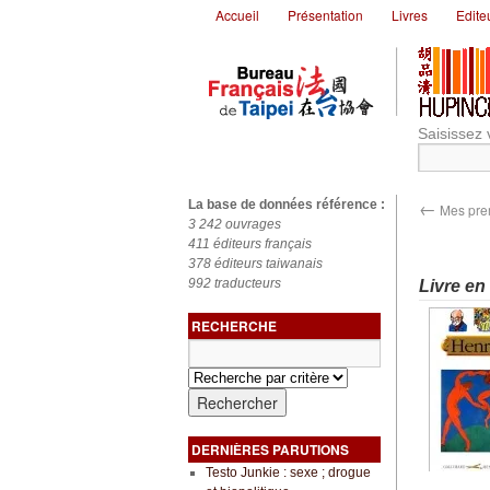
Accueil
Présentation
Livres
Edite
Saisissez 
←
La base de données référence :
Mes prem
3 242 ouvrages
411 éditeurs français
378 éditeurs taiwanais
992 traducteurs
Livre en
RECHERCHE
DERNIÈRES PARUTIONS
Testo Junkie : sexe ; drogue