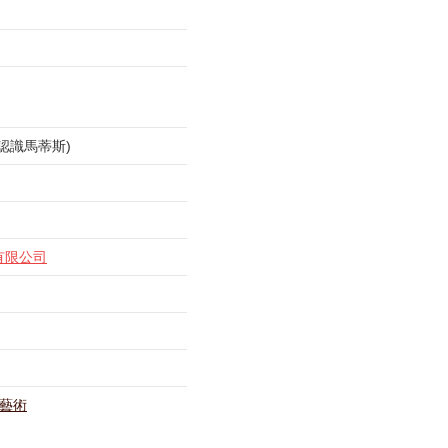
認識馬蒂斯)
有限公司
藝術