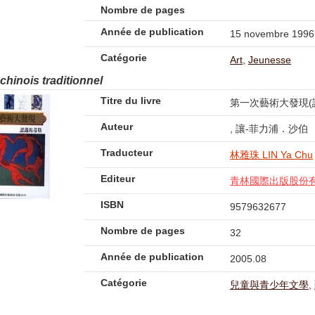
Nombre de pages
Année de publication
15 novembre 1996
Catégorie
Art
,
Jeunesse
 chinois traditionnel
Titre du livre
第一次藝術大發現(
Auteur
, 讓-菲力浦．沙伯
Traducteur
林雅珠 LIN Ya Chu
Editeur
青林國際出版股份
ISBN
9579632677
Nombre de pages
32
Année de publication
2005.08
Catégorie
兒童與青少年文學
,