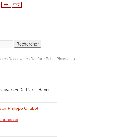
FR
中文
→
ères Decouvertes De L’art : Pablo Picasso
uvertes De L'art : Henri
ean-Philippe Chabot
 Jeunesse