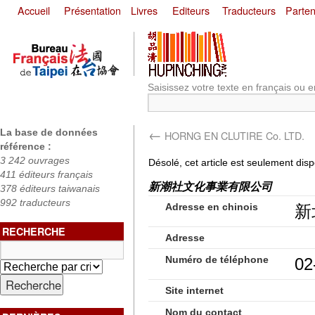
Accueil
Présentation
Livres
Editeurs
Traducteurs
Parten
Saisissez votre texte en français ou e
←
La base de données
HORNG EN CLUTIRE Co. LTD.
référence :
3 242 ouvrages
Désolé, cet article est seulement dis
411 éditeurs français
新潮社文化事業有限公司
378 éditeurs taiwanais
992 traducteurs
Adresse en chinois
新
RECHERCHE
Adresse
Numéro de téléphone
02
Site internet
Nom du contact