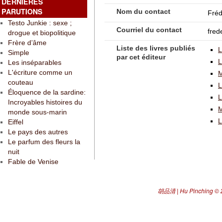
DERNIÈRES
PARUTIONS
Nom du contact
Fré
Testo Junkie : sexe ;
Courriel du contact
fred
drogue et biopolitique
Frère d’âme
Liste des livres publiés
L
Simple
par cet éditeur
L
Les inséparables
L'écriture comme un
M
couteau
L
Éloquence de la sardine:
L
Incroyables histoires du
M
monde sous-marin
L
Eiffel
Le pays des autres
Le parfum des fleurs la
nuit
Fable de Venise
胡品清 | Hu Pinching
© 