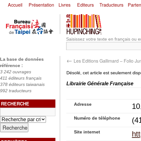
Accueil
Présentation
Livres
Editeurs
Traducteurs
Parten
Saisissez votre texte en français ou e
←
La base de données
Les Editions Gallimard – Folio Jun
référence :
3 242 ouvrages
Désolé, cet article est seulement dis
411 éditeurs français
Librairie Générale Française
378 éditeurs taiwanais
992 traducteurs
RECHERCHE
Adresse
10
Numéro de téléphone
(4
Site internet
ht