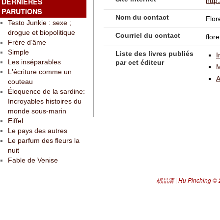
DERNIÈRES
http
PARUTIONS
Nom du contact
Flor
Testo Junkie : sexe ;
drogue et biopolitique
Courriel du contact
flo
Frère d’âme
Simple
Liste des livres publiés
I
Les inséparables
par cet éditeur
M
L'écriture comme un
A
couteau
Éloquence de la sardine:
Incroyables histoires du
monde sous-marin
Eiffel
Le pays des autres
Le parfum des fleurs la
nuit
Fable de Venise
胡品清 | Hu Pinching
© 