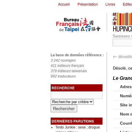
Accueil
Présentation
Livres
Edite
Saisissez 
←
La base de données référence :
Minediti
3 242 ouvrages
411 éditeurs français
Désolé, ce
378 éditeurs taiwanais
992 traducteurs
Le Grand
Adres
RECHERCHE
Numér
Site i
Nom d
DERNIÈRES PARUTIONS
Courr
Testo Junkie : sexe ; drogue