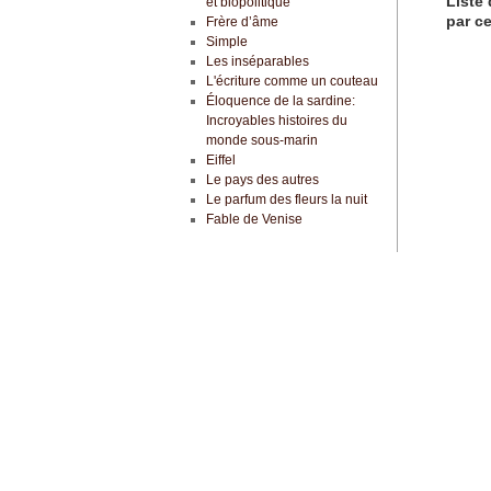
Liste 
et biopolitique
par ce
Frère d’âme
Simple
Les inséparables
L'écriture comme un couteau
Éloquence de la sardine:
Incroyables histoires du
monde sous-marin
Eiffel
Le pays des autres
Le parfum des fleurs la nuit
Fable de Venise