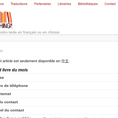
urs
Traducteurs
Partenaires
Librairies
Bibliothèques
Contact
votre texte en français ou en chinois
on
t article est seulement disponible en
中文
.
 livre du mois
se
o de téléphone
nternet
u contact
iel du contact