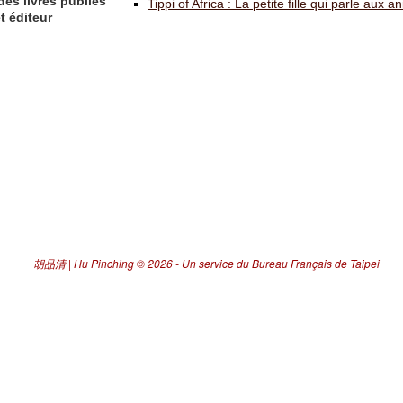
des livres publiés
Tippi of Africa : La petite fille qui parle aux 
t éditeur
胡品清 | Hu Pinching
© 2026 -
Un service du Bureau Français de Taipei