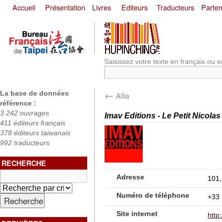
Accueil
Présentation
Livres
Editeurs
Traducteurs
Parten
Saisissez votre texte en français ou e
←
La base de données
Allia
référence :
3 242 ouvrages
Imav Editions - Le Petit Nicolas
411 éditeurs français
378 éditeurs taiwanais
992 traducteurs
RECHERCHE
Adresse
101,
Numéro de téléphone
+33 
Site internet
http