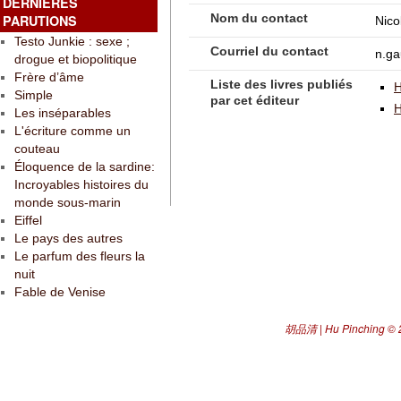
DERNIÈRES
Nom du contact
PARUTIONS
Nico
Testo Junkie : sexe ;
Courriel du contact
n.ga
drogue et biopolitique
Frère d’âme
Liste des livres publiés
H
Simple
par cet éditeur
H
Les inséparables
L'écriture comme un
couteau
Éloquence de la sardine:
Incroyables histoires du
monde sous-marin
Eiffel
Le pays des autres
Le parfum des fleurs la
nuit
Fable de Venise
胡品清 | Hu Pinching
© 