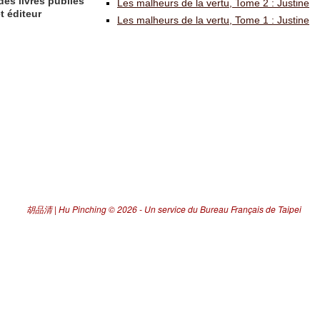
des livres publiés
Les malheurs de la vertu, Tome 2 : Justine
t éditeur
Les malheurs de la vertu, Tome 1 : Justine
胡品清 | Hu Pinching
© 2026 -
Un service du Bureau Français de Taipei