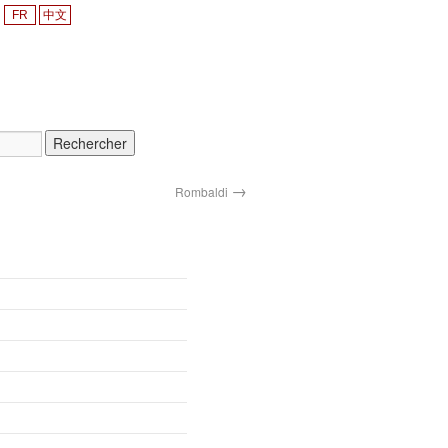
FR
中文
→
Rombaldi