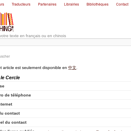
urs
Traducteurs
Partenaires
Librairies
Bibliothèques
Contact
votre texte en français ou en chinois
uscher
t article est seulement disponible en
中文
.
 le Cercle
se
o de téléphone
nternet
u contact
iel du contact