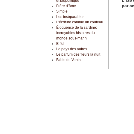
Liste 
et biopolitique
par ce
Frère d’âme
Simple
Les inséparables
L'écriture comme un couteau
Éloquence de la sardine:
Incroyables histoires du
monde sous-marin
Eiffel
Le pays des autres
Le parfum des fleurs la nuit
Fable de Venise