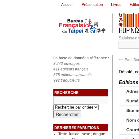
Accueil
Présentation
Livres
Edite
Saisissez 
←
La base de données référence :
Paul Be
3 242 ouvrages
411 éditeurs français
Désolé, ce
378 éditeurs taiwanais
992 traducteurs
Editions
Adres
RECHERCHE
Numér
Site i
Nom d
DERNIÈRES PARUTIONS
Courr
Testo Junkie : sexe ; drogue