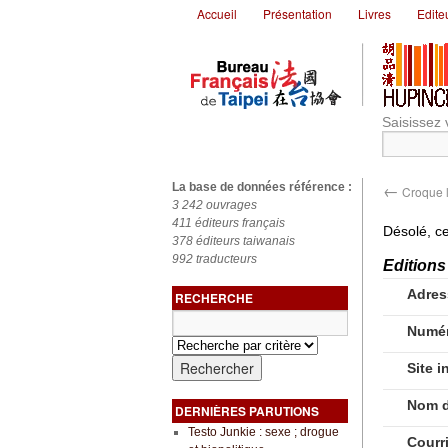
Accueil
Présentation
Livres
Edite
Saisissez 
←
La base de données référence :
Croque l
3 242 ouvrages
411 éditeurs français
Désolé, ce
378 éditeurs taiwanais
992 traducteurs
Editions
Adres
RECHERCHE
Numér
Site i
Nom d
DERNIÈRES PARUTIONS
Testo Junkie : sexe ; drogue
Courr