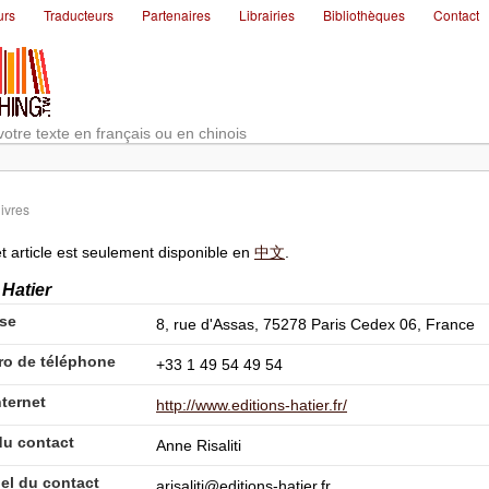
urs
Traducteurs
Partenaires
Librairies
Bibliothèques
Contact
votre texte en français ou en chinois
ivres
t article est seulement disponible en
中文
.
 Hatier
se
8, rue d'Assas, 75278 Paris Cedex 06, France
o de téléphone
+33 1 49 54 49 54
nternet
http://www.editions-hatier.fr/
u contact
Anne Risaliti
iel du contact
arisaliti@editions-hatier.fr