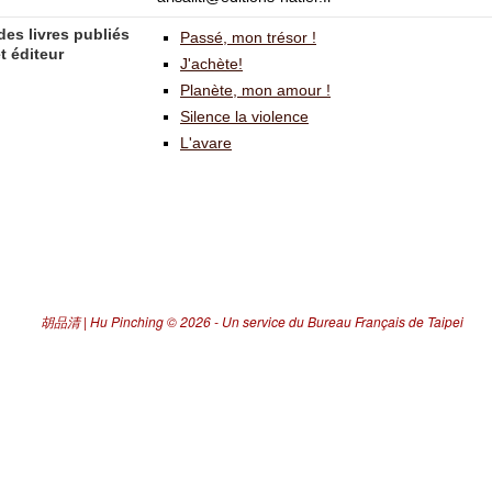
des livres publiés
Passé, mon trésor !
t éditeur
J'achète!
Planète, mon amour !
Silence la violence
L'avare
胡品清 | Hu Pinching
© 2026 -
Un service du Bureau Français de Taipei