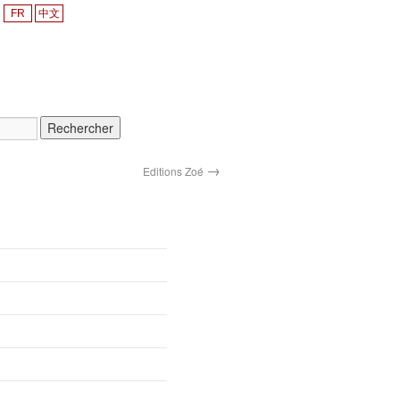
FR
中文
→
Editions Zoé