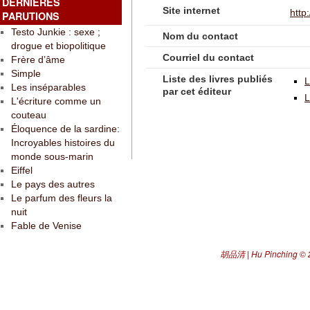
DERNIÈRES
Site internet
http
PARUTIONS
Testo Junkie : sexe ;
Nom du contact
drogue et biopolitique
Courriel du contact
Frère d’âme
Simple
Liste des livres publiés
L
Les inséparables
par cet éditeur
L
L'écriture comme un
couteau
Éloquence de la sardine:
Incroyables histoires du
monde sous-marin
Eiffel
Le pays des autres
Le parfum des fleurs la
nuit
Fable de Venise
胡品清 | Hu Pinching
© 