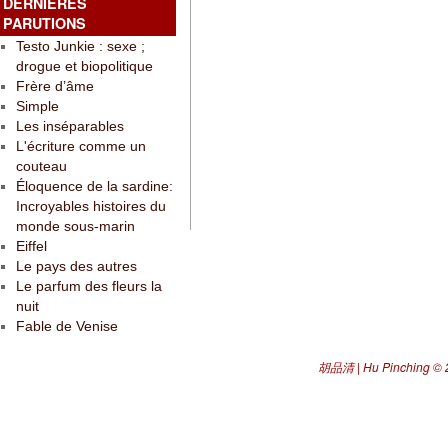
DERNIÈRES
PARUTIONS
Testo Junkie : sexe ;
drogue et biopolitique
Frère d’âme
Simple
Les inséparables
L'écriture comme un
couteau
Éloquence de la sardine:
Incroyables histoires du
monde sous-marin
Eiffel
Le pays des autres
Le parfum des fleurs la
nuit
Fable de Venise
胡品清 | Hu Pinching
© 