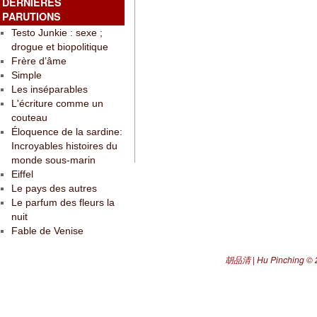
DERNIÈRES
PARUTIONS
Testo Junkie : sexe ;
drogue et biopolitique
Frère d’âme
Simple
Les inséparables
L'écriture comme un
couteau
Éloquence de la sardine:
Incroyables histoires du
monde sous-marin
Eiffel
Le pays des autres
Le parfum des fleurs la
nuit
Fable de Venise
胡品清 | Hu Pinching
© 