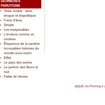
DERNIÈRES
PARUTIONS
Testo Junkie : sexe ;
drogue et biopolitique
Frère d’âme
Simple
Les inséparables
L'écriture comme un
couteau
Éloquence de la sardine:
Incroyables histoires du
monde sous-marin
Eiffel
Le pays des autres
Le parfum des fleurs la
nuit
Fable de Venise
胡品清 | Hu Pinching
© 