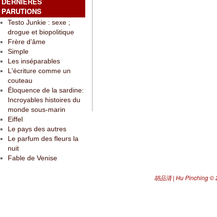
DERNIÈRES
PARUTIONS
Testo Junkie : sexe ;
drogue et biopolitique
Frère d’âme
Simple
Les inséparables
L'écriture comme un
couteau
Éloquence de la sardine:
Incroyables histoires du
monde sous-marin
Eiffel
Le pays des autres
Le parfum des fleurs la
nuit
Fable de Venise
胡品清 | Hu Pinching
© 