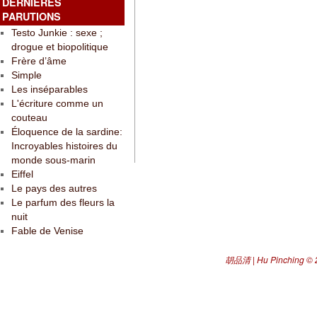
DERNIÈRES
PARUTIONS
Testo Junkie : sexe ;
drogue et biopolitique
Frère d’âme
Simple
Les inséparables
L'écriture comme un
couteau
Éloquence de la sardine:
Incroyables histoires du
monde sous-marin
Eiffel
Le pays des autres
Le parfum des fleurs la
nuit
Fable de Venise
胡品清 | Hu Pinching
© 