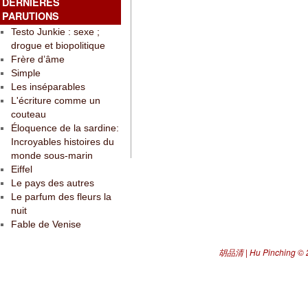
DERNIÈRES
PARUTIONS
Testo Junkie : sexe ;
drogue et biopolitique
Frère d’âme
Simple
Les inséparables
L'écriture comme un
couteau
Éloquence de la sardine:
Incroyables histoires du
monde sous-marin
Eiffel
Le pays des autres
Le parfum des fleurs la
nuit
Fable de Venise
胡品清 | Hu Pinching
© 