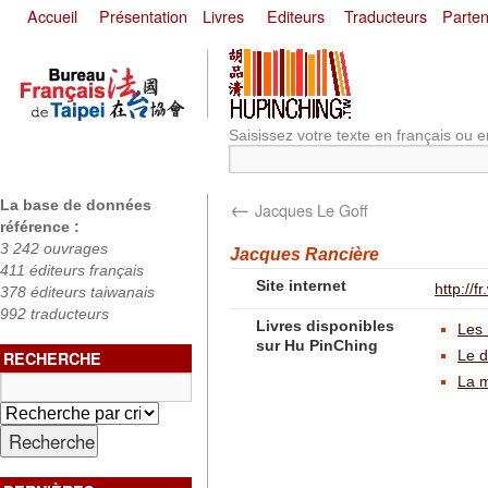
Accueil
Présentation
Livres
Editeurs
Traducteurs
Parten
Saisissez votre texte en français ou e
←
La base de données
Jacques Le Goff
référence :
3 242 ouvrages
Jacques Rancière
411 éditeurs français
Site internet
http://
378 éditeurs taiwanais
992 traducteurs
Livres disponibles
Les 
sur Hu PinChing
Le d
RECHERCHE
La 