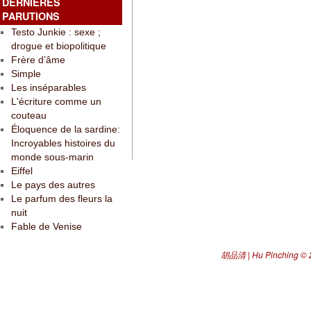
DERNIÈRES
PARUTIONS
Testo Junkie : sexe ;
drogue et biopolitique
Frère d’âme
Simple
Les inséparables
L'écriture comme un
couteau
Éloquence de la sardine:
Incroyables histoires du
monde sous-marin
Eiffel
Le pays des autres
Le parfum des fleurs la
nuit
Fable de Venise
胡品清 | Hu Pinching
© 