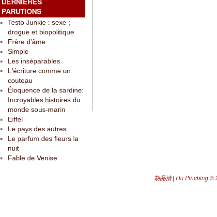
DERNIÈRES
PARUTIONS
Testo Junkie : sexe ;
drogue et biopolitique
Frère d’âme
Simple
Les inséparables
L'écriture comme un
couteau
Éloquence de la sardine:
Incroyables histoires du
monde sous-marin
Eiffel
Le pays des autres
Le parfum des fleurs la
nuit
Fable de Venise
胡品清 | Hu Pinching
© 