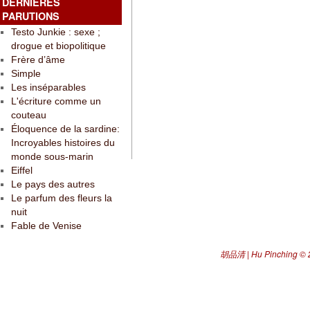
DERNIÈRES
PARUTIONS
Testo Junkie : sexe ;
drogue et biopolitique
Frère d’âme
Simple
Les inséparables
L'écriture comme un
couteau
Éloquence de la sardine:
Incroyables histoires du
monde sous-marin
Eiffel
Le pays des autres
Le parfum des fleurs la
nuit
Fable de Venise
胡品清 | Hu Pinching
© 