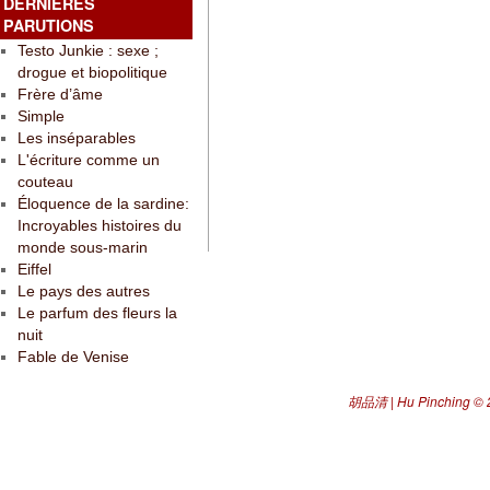
DERNIÈRES
PARUTIONS
Testo Junkie : sexe ;
drogue et biopolitique
Frère d’âme
Simple
Les inséparables
L'écriture comme un
couteau
Éloquence de la sardine:
Incroyables histoires du
monde sous-marin
Eiffel
Le pays des autres
Le parfum des fleurs la
nuit
Fable de Venise
胡品清 | Hu Pinching
© 